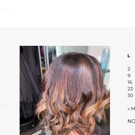
L
2
9
16
23
30
« M
NO