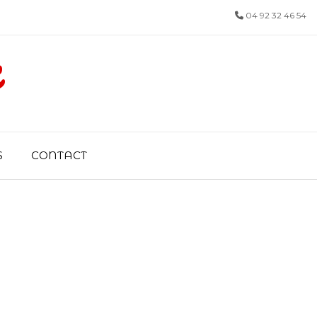
04 92 32 46 54
x
S
CONTACT