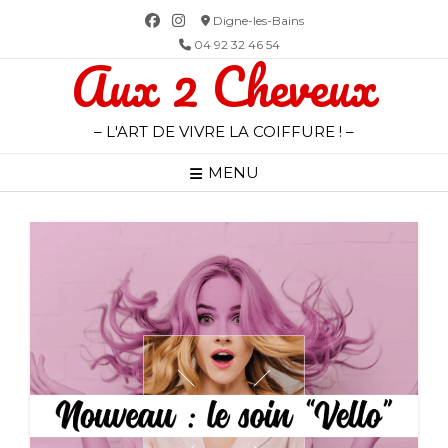
Skip
Digne-les-Bains
to
04 92 32 46 54
Aux 2 Cheveux
content
– L'ART DE VIVRE LA COIFFURE ! –
MENU