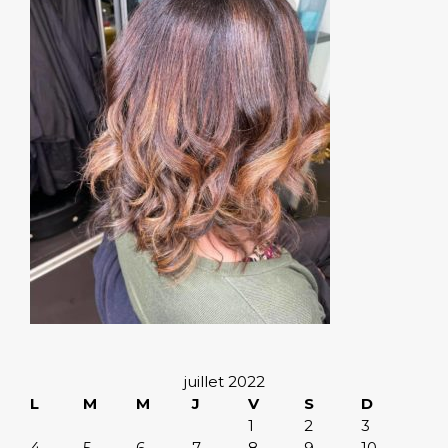
juillet 2022
L
M
M
J
V
S
D
1
2
3
4
5
6
7
8
9
10