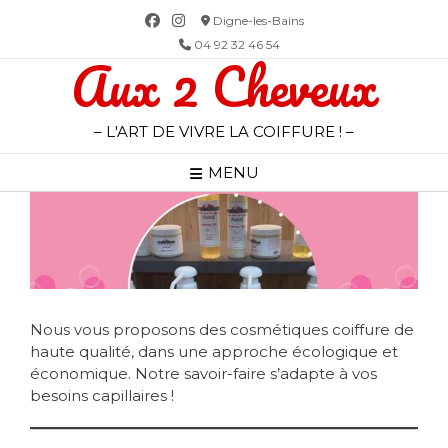
Skip
Digne-les-Bains
to
04 92 32 46 54
Aux 2 Cheveux
content
– L'ART DE VIVRE LA COIFFURE ! –
MENU
Nous vous proposons des cosmétiques coiffure de
haute qualité, dans une approche écologique et
économique. Notre savoir-faire s’adapte à vos
besoins capillaires !