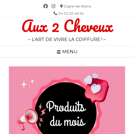
Skip
Digne-les-Bains
to
04 92 32 46 54
Aux 2 Cheveux
content
– L'ART DE VIVRE LA COIFFURE ! –
MENU