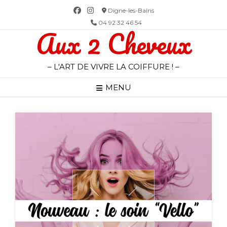
Skip
Digne-les-Bains
to
04 92 32 46 54
Aux 2 Cheveux
content
– L'ART DE VIVRE LA COIFFURE ! –
MENU