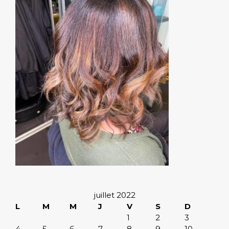
juillet 2022
L
M
M
J
V
S
D
1
2
3
4
5
6
7
8
9
10