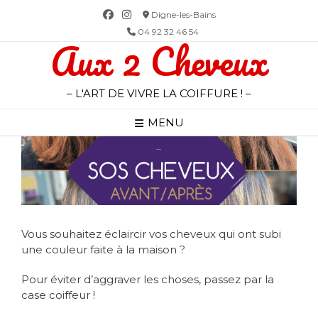
Skip
Digne-les-Bains
to
04 92 32 46 54
Aux 2 Cheveux
content
– L'ART DE VIVRE LA COIFFURE ! –
MENU
Vous souhaitez éclaircir vos cheveux qui ont subi
une couleur faite à la maison ?
Pour éviter d’aggraver les choses, passez par la
case coiffeur ! ⠀⠀ ⠀⠀⠀⠀⠀⠀⠀