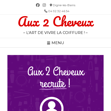
Skip
Digne-les-Bains
to
04 92 32 46 54
Aux 2 Cheveux
content
– L'ART DE VIVRE LA COIFFURE ! –
MENU