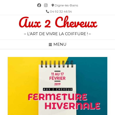
Skip
Digne-les-Bains
to
04 92 32 46 54
Aux 2 Cheveux
content
– L'ART DE VIVRE LA COIFFURE ! –
MENU