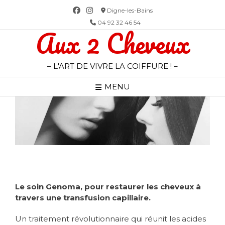
Skip
Digne-les-Bains
to
04 92 32 46 54
Aux 2 Cheveux
content
– L'ART DE VIVRE LA COIFFURE ! –
MENU
Le soin Genoma, pour restaurer les cheveux à
travers une transfusion capillaire.
Un traitement révolutionnaire qui réunit les acides