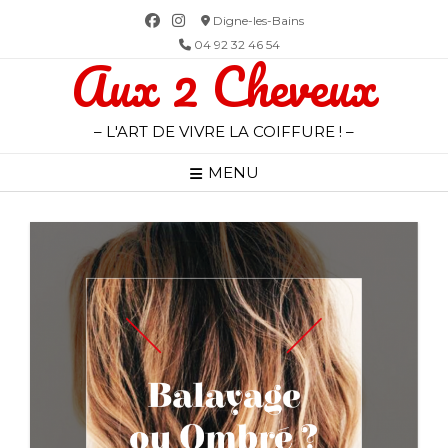
Skip
Digne-les-Bains
to
04 92 32 46 54
Aux 2 Cheveux
content
– L'ART DE VIVRE LA COIFFURE ! –
MENU