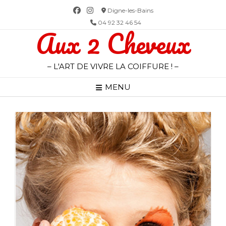
Skip
Digne-les-Bains
to
04 92 32 46 54
Aux 2 Cheveux
content
– L'ART DE VIVRE LA COIFFURE ! –
MENU