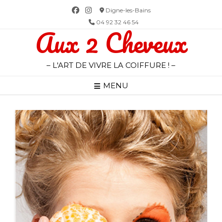
Skip
Digne-les-Bains
to
04 92 32 46 54
Aux 2 Cheveux
content
– L'ART DE VIVRE LA COIFFURE ! –
MENU