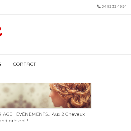
04 92 32 46 54
x
S
CONTACT
IAGE | ÉVÉNEMENTS... Aux 2 Cheveux
nd présent !