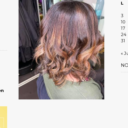
L
3
10
17
24
31
« J
NO
en