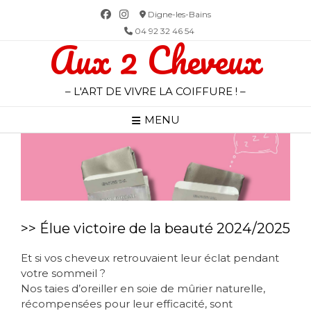
Skip
Digne-les-Bains
to
04 92 32 46 54
Aux 2 Cheveux
content
– L'ART DE VIVRE LA COIFFURE ! –
MENU
>> Élue victoire de la beauté 2024/2025
Et si vos cheveux retrouvaient leur éclat pendant
votre sommeil ?
Nos taies d’oreiller en soie de mûrier naturelle,
récompensées pour leur efficacité, sont