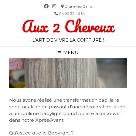
Skip
Digne-les-Bains
to
04 92 32 46 54
Aux 2 Cheveux
content
– L'ART DE VIVRE LA COIFFURE ! –
MENU
Nous avons réalisé une transformation capillaire
spectaculaire en passant d’une décoloration jaune
à un sublime babylight blond polaire à découvrir
dans notre Après/Avant.
Qu’est ce que le Babylight ?