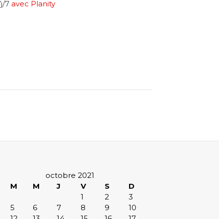
j/7
avec Planity
octobre 2021
M
M
J
V
S
D
1
2
3
5
6
7
8
9
10
12
13
14
15
16
17