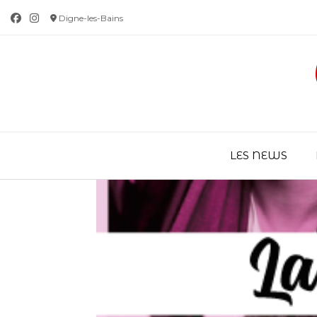
Skip
Digne-les-Bains
to
content
LES NEWS