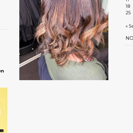
18
25
« S
NO
en