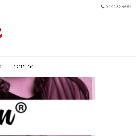
04 92 32 46 54
x
S
CONTACT