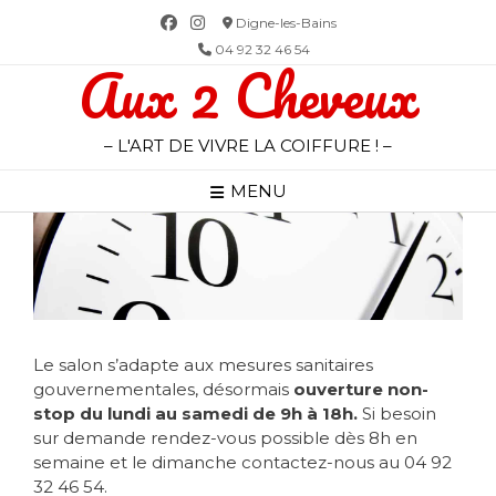
Skip
Digne-les-Bains
to
04 92 32 46 54
Aux 2 Cheveux
content
– L'ART DE VIVRE LA COIFFURE ! –
MENU
Le salon s’adapte aux mesures sanitaires
gouvernementales, désormais
ouverture non-
stop du lundi au samedi de 9h à 18h.
Si besoin
sur demande rendez-vous possible dès 8h en
semaine et le dimanche contactez-nous au 04 92
32 46 54.