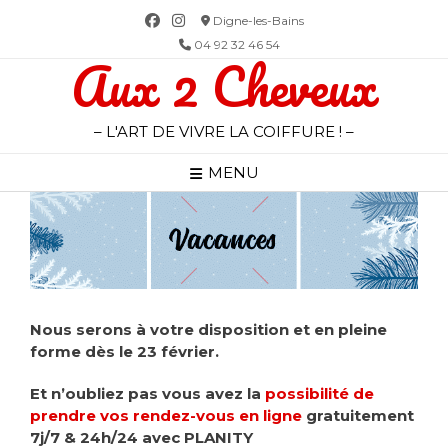
Skip
Digne-les-Bains
to
04 92 32 46 54
Aux 2 Cheveux
content
– L'ART DE VIVRE LA COIFFURE ! –
MENU
Nous serons à votre disposition et en pleine
forme dès le 23 février.
Et n’oubliez pas vous avez la
possibilité de
prendre vos rendez-vous en ligne
gratuitement
7j/7 & 24h/24 avec PLANITY