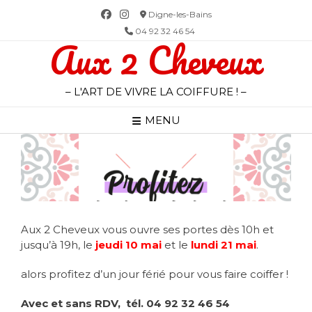
Skip
Digne-les-Bains
to
04 92 32 46 54
Aux 2 Cheveux
content
– L'ART DE VIVRE LA COIFFURE ! –
MENU
Aux 2 Cheveux vous ouvre ses portes dès 10h et
jusqu’à 19h, le
jeudi 10 mai
et le
lundi 21 mai
.
alors profitez d’un jour férié pour vous faire coiffer !
Avec et sans RDV, tél. 04 92 32 46 54