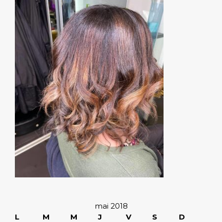
mai 2018
L
M
M
J
V
S
D