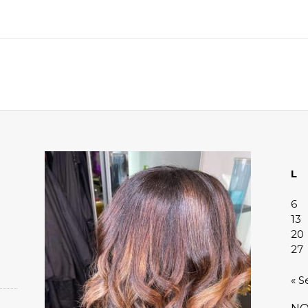
L
6
13
20
27
« S