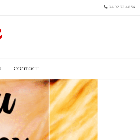
04 92 32 46 54
x
S
CONTACT