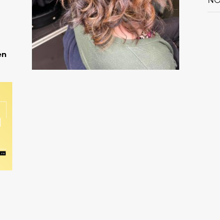
NO
en