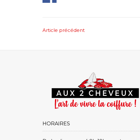
Post
Article précédent
navigation
HORAIRES