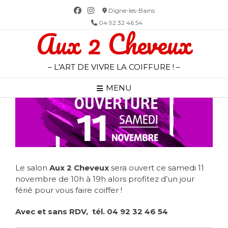
Skip
Digne-les-Bains
to
04 92 32 46 54
Aux 2 Cheveux
content
– L'ART DE VIVRE LA COIFFURE ! –
MENU
Le salon
Aux 2 Cheveux
sera ouvert ce samedi 11
novembre de 10h à 19h alors profitez d’un jour
férié pour vous faire coiffer !
Avec et sans RDV, tél. 04 92 32 46 54