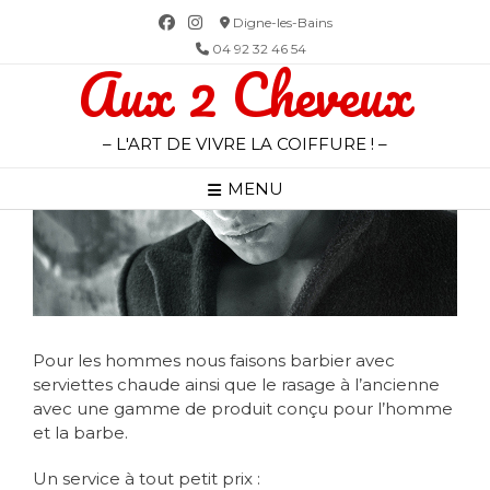
Skip
Digne-les-Bains
to
04 92 32 46 54
Aux 2 Cheveux
content
– L'ART DE VIVRE LA COIFFURE ! –
MENU
Pour les hommes nous faisons barbier avec
serviettes chaude ainsi que le rasage à l’ancienne
avec une gamme de produit conçu pour l’homme
et la barbe.
Un service à tout petit prix :